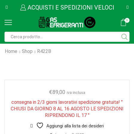
ACQUISTI E SPEDIZIONI VELOCI
0
Home
Shop
R422B
€
89,00
iva inclusa
consegna in 2/3 giorni lavorativi spedizione gratuita! "
CHIUSI DA GIORNO 8 AL 16 AGOSTO LE SPEDIZIONI
RIPRENDONO IL 17 "
Aggiungi alla lista dei desideri