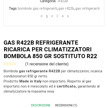
Categoria:
R422B
Tags:
bombole gas refrigeranti
,
gas r422b
,
gas refrigeranti
GAS R422B REFRIGERANTE
RICARICA PER CLIMATIZZATORI
BOMBOLA 850 GR SOSTITUTO R22
(
1
recensione del cliente)
Bombola
gas refrigerante R422B
per climatizzatori, ricarica
condizionatori 850 gr netto.
Prodotto
Made in Italy
non importato. Rispetto al gas
importato non è mescolato ed è
certificato,
garantendo al
climatizzatore la massima resa.
DESCRIZIONE
RECENSIONI (1)